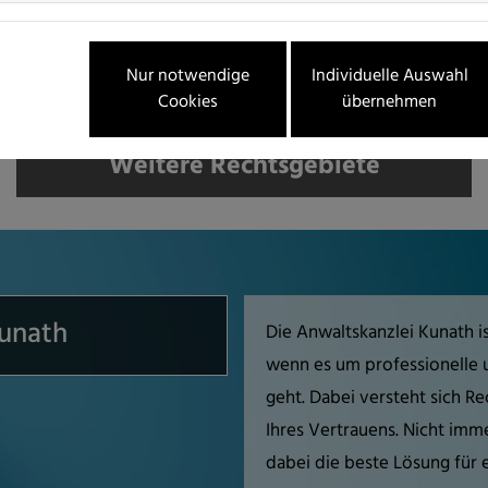
Nur notwendige
Individuelle Auswahl
Cookies
übernehmen
Weitere Rechtsgebiete
unath
Die Anwaltskanzlei Kunath is
wenn es um professionelle u
geht. Dabei versteht sich Re
Ihres Vertrauens. Nicht imm
dabei die beste Lösung für 