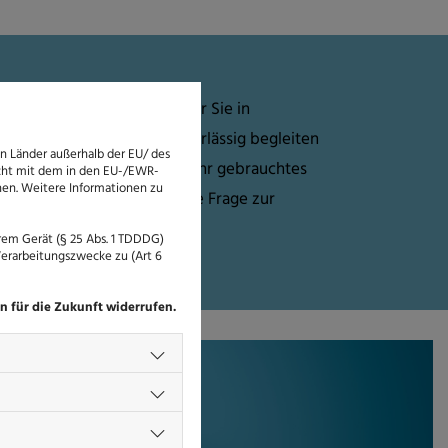
über einen Rechtsanwalt, der Sie in
eichen kompetent und zuverlässig begleiten
 Länder außerhalb der EU/ des
 mit dem Kaufvertrag über Ihr gebrauchtes
icht mit dem in den EU-/EWR-
nnen. Weitere Informationen zu
en Falschparkens oder eine Frage zur
rem Betrieb?
rem Gerät (§ 25 Abs. 1 TDDDG)
Verarbeitungszwecke zu (Art 6
n für die Zukunft widerrufen.