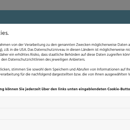
Als Mandant freuen Sie sich 
ies.
unterschiedlichen Rechtsber
chpartner in
Rahmen von der Verarbeitung zu den genannten Zwecken möglicherweise Daten an
kann. Haben Sie ein Problem
, z.B. in die USA. Das Datenschutzniveau in diesen Ländern ist möglicherweise n
sgebieten
 daher ein erhöhtes Risiko, dass staatliche Behörden auf diese Daten zugreifen kö
Auto, mit einem Bußgeld weg
n den Datenschutzrichtlinien des jeweiligen Anbieters.
Überstundenabgeltung in Ih
licken, stimmen Sie sowohl dem Speichern und Abrufen von Informationen auf Ih
erarbeitung für die nachfolgend dargestellten bzw. die von Ihnen ausgewählten 
ung können Sie jederzeit über den links unten eingeblendeten Cookie-Butto