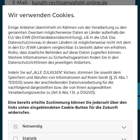
E-Mail:
kunath-rechtsanwalt@t-online.de
Wir verwenden Cookies.
Erreichbarkeit
Einige Anbieter übermitteln im Rahmen von der Verarbeitung zu den
Montag - Freitag
08:00 - 18:00
genannten Zwecken möglicherweise Daten an Länder außerhalb der
EU/ des EWR (Drittlanddatenübermittlung), z.B. in die USA. Das
Datenschutzniveau in diesen Ländern ist möglicherweise nicht mit dem
in den EU-/EWR-Ländern vergleichbar. Es besteht daher ein erhöhtes
Risiko, dass staatliche Behörden auf diese Daten zugreifen können.
Schreiben Sie uns eine Nachricht
Weitere Informationen zu Sicherheitsgarantien finden Sie in den
Datenschutzrichtlinien des jeweiligen Anbieters.
Hier Vornamen eintragen *
Indem Sie auf „ALLE ZULASSEN" klicken, stimmen Sie sowohl dem
Speichern und Abrufen von Informationen auf Ihrem Gerät (§ 25 Abs. 1
TDDDG) sowie der anschließenden Datenverarbeitung für die
nachfolgend dargestellten bzw. die von Ihnen ausgewählten
0342
Verarbeitungszwecke zu (Art 6 Abs. 1 lit. a. DSGVO).
Hier Nachnamen eintragen *
Eine bereits erteilte Zustimmung können Sie jederzeit über den
kuna
links unten eingeblendeten Cookie-Button für die Zukunft
widerrufen.
Notwendig
Hier Telefonnummer eintragen
Statistik